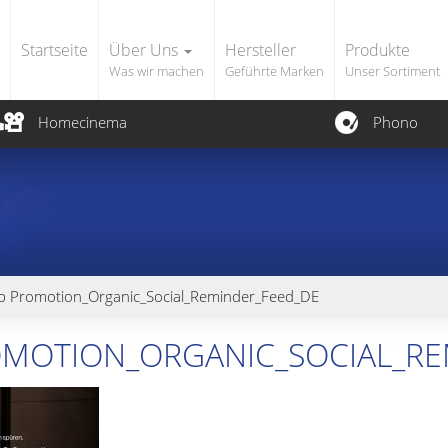
Startseite
Über Uns
Hersteller
Produkte
Was wir machen
Geführte Marken
Unser Sortiment
Homecinema
Phono
ub Promotion_Organic_Social_Reminder_Feed_DE
PROMOTION_ORGANIC_SOCIAL_R