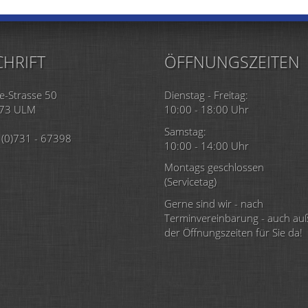
HRIFT
ÖFFNUNGSZEITEN
e-Strasse 50
Dienstag - Freitag:
73 ULM
10:00 - 18:00 Uhr
Samstag:
(0)731 - 67398
10:00 - 14:00 Uhr
Montags geschlossen
(Servicetag)
Gerne sind wir - nach
Terminvereinbarung - auch au
der Öffnungszeiten für Sie da!