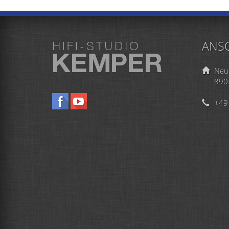
ANSC
Neu
890
+49 