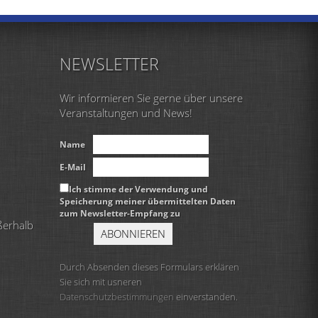
NEWSLETTER
Wir informieren Sie gerne über unsere
Veranstaltungen und News!
Name
E-Mail
Ich stimme der Verwendung und
Speicherung meiner übermittelten Daten
zum Newsletter-Empfang zu
ßerhalb
Durch Absenden dieses Formulars erklären
Sie sich mit usneren
Datenschutzbestimmungen
einverstanden.