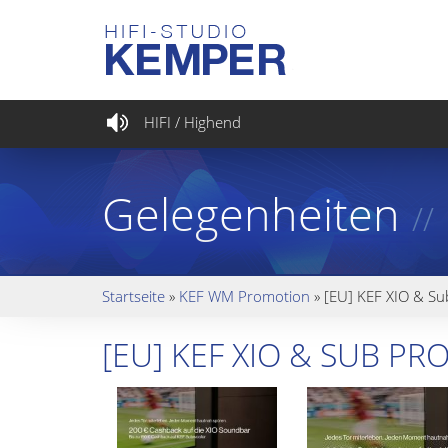
HIFI / Highend
Gelegenheiten
//
Startseite
»
KEF WM Promotion
»
[EU] KEF XIO & S
[EU] KEF XIO & SUB 