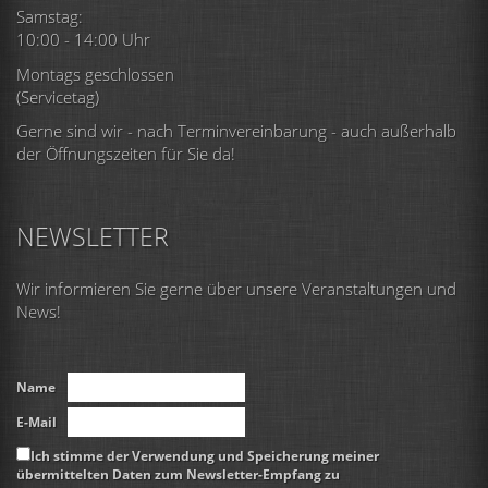
Samstag:
10:00 - 14:00 Uhr
Montags geschlossen
(Servicetag)
Gerne sind wir - nach Terminvereinbarung - auch außerhalb
der Öffnungszeiten für Sie da!
NEWSLETTER
Wir informieren Sie gerne über unsere Veranstaltungen und
News!
Name
E-Mail
Ich stimme der Verwendung und Speicherung meiner
übermittelten Daten zum Newsletter-Empfang zu