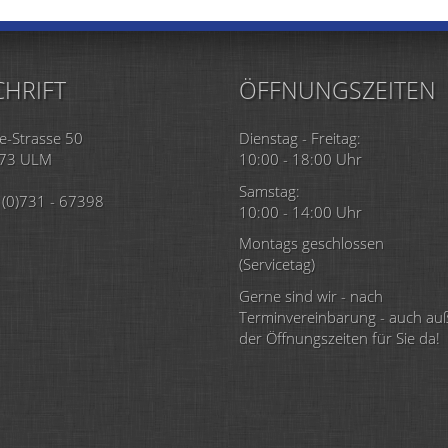
HRIFT
ÖFFNUNGSZEITEN
e-Strasse 50
Dienstag - Freitag:
73 ULM
10:00 - 18:00 Uhr
Samstag:
(0)731 - 67398
10:00 - 14:00 Uhr
Montags geschlossen
(Servicetag)
Gerne sind wir - nach
Terminvereinbarung - auch au
der Öffnungszeiten für Sie da!