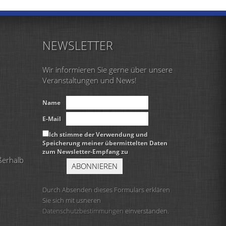
NEWSLETTER
Wir informieren Sie gerne über unsere
Veranstaltungen und News!
Name
E-Mail
Ich stimme der Verwendung und
Speicherung meiner übermittelten Daten
zum Newsletter-Empfang zu
ßerhalb
Durch Absenden dieses Formulars erklären
Sie sich mit usneren
Datenschutzbestimmungen
einverstanden.