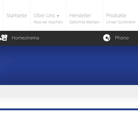
Startseite
Über Uns
Hersteller
Produkte
Was wir machen
Geführte Marken
Unser Sortiment
Homecinema
Phono