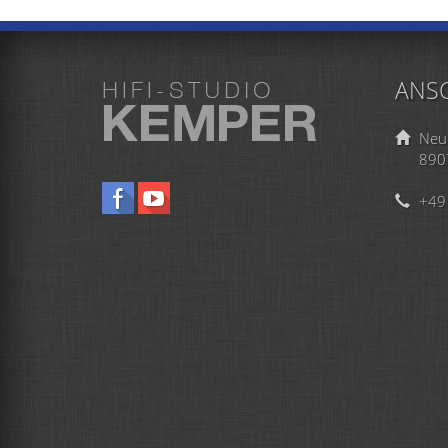
ANSC
Neu
890
+49 