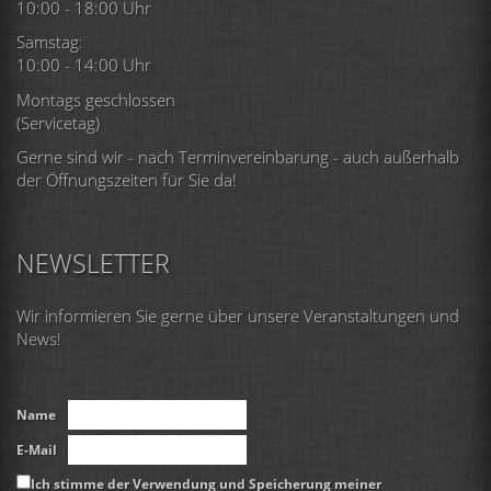
10:00 - 18:00 Uhr
Samstag:
10:00 - 14:00 Uhr
Montags geschlossen
(Servicetag)
Gerne sind wir - nach Terminvereinbarung - auch außerhalb
der Öffnungszeiten für Sie da!
NEWSLETTER
Wir informieren Sie gerne über unsere Veranstaltungen und
News!
Name
E-Mail
Ich stimme der Verwendung und Speicherung meiner