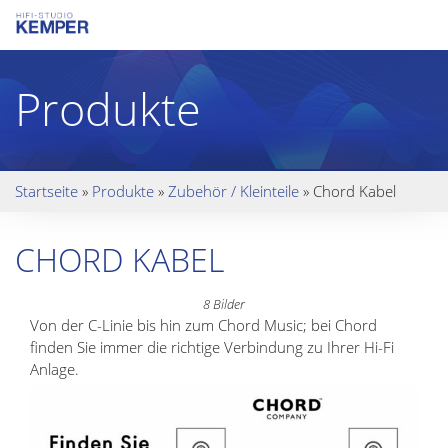
Produkte
Startseite
»
Produkte
»
Zubehör / Kleinteile
»
Chord Kabel
CHORD KABEL
8 Bilder
Von der C-Linie bis hin zum Chord Music; bei Chord
finden Sie immer die richtige Verbindung zu Ihrer Hi-Fi
Anlage.