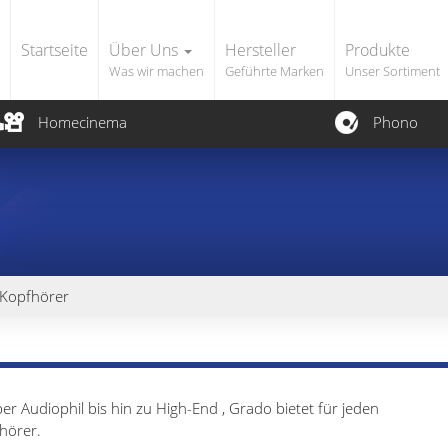
Startseite
Über Uns
Hersteller
Produkte
Was wir machen
Geführte Marken
Unser Sortiment
Homecinema
Phono
Kopfhörer
er Audiophil bis hin zu High-End , Grado bietet für jeden
hörer.