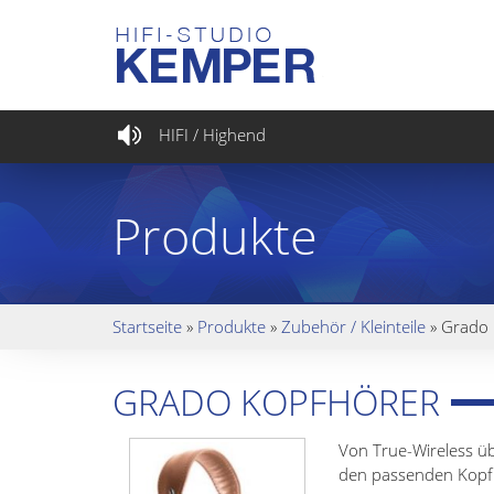
HIFI / Highend
Produkte
Startseite
»
Produkte
»
Zubehör / Kleinteile
»
Grado 
GRADO KOPFHÖRER
Von True-Wireless üb
den passenden Kopf