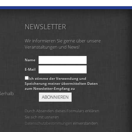
NEWSLETTER
Wir informieren Sie gerne über unsere
Veranstaltungen und News!
Name
E-Mail
Ich stimme der Verwendung und
Speicherung meiner übermittelten Daten
zum Newsletter-Empfang zu
ßerhalb
Durch Absenden dieses Formulars erklären
Sie sich mit usneren
Datenschutzbestimmungen
einverstanden.