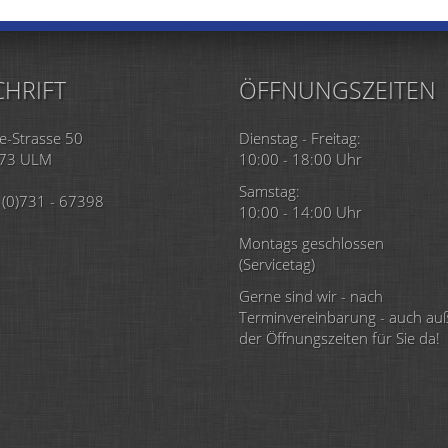
HRIFT
ÖFFNUNGSZEITEN
e-Strasse 50
Dienstag - Freitag:
73 ULM
10:00 - 18:00 Uhr
Samstag:
(0)731 - 67398
10:00 - 14:00 Uhr
Montags geschlossen
(Servicetag)
Gerne sind wir - nach
Terminvereinbarung - auch au
der Öffnungszeiten für Sie da!