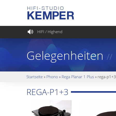
HIFI / Highend
Gelegenheiten
//
Startseite
»
Phono
»
Rega Planar 1 Plus
»
rega-p1+3
REGA-P1+3