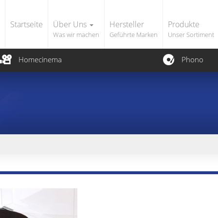
Startseite
Über Uns
Hersteller
Produkte
Was wir machen
Geführte Marken
Unser Sortiment
Homecinema
Phono