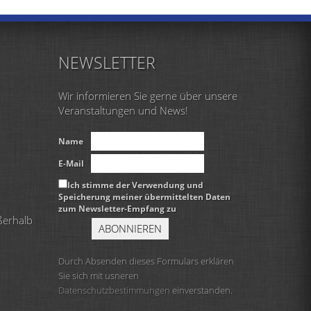
NEWSLETTER
Wir informieren Sie gerne über unsere
Veranstaltungen und News!
Name
E-Mail
Ich stimme der Verwendung und
Speicherung meiner übermittelten Daten
zum Newsletter-Empfang zu
ßerhalb
Durch Absenden dieses Formulars erklären
Sie sich mit usneren
Datenschutzbestimmungen
einverstanden.