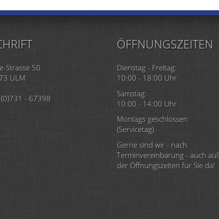
HRIFT
ÖFFNUNGSZEITEN
e-Strasse 50
Dienstag - Freitag:
73 ULM
10:00 - 18:00 Uhr
Samstag:
(0)731 - 67398
10:00 - 14:00 Uhr
Montags geschlossen
(Servicetag)
Gerne sind wir - nach
Terminvereinbarung - auch au
der Öffnungszeiten für Sie da!