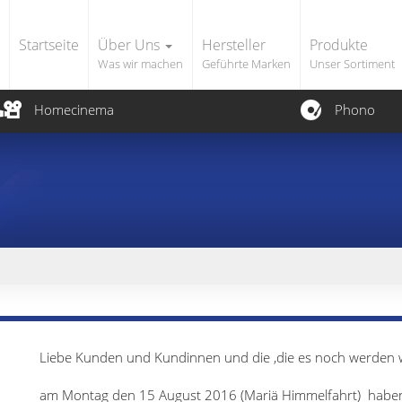
Startseite
Über Uns
Hersteller
Produkte
Was wir machen
Geführte Marken
Unser Sortiment
Homecinema
Phono
Liebe Kunden und Kundinnen und die ,die es noch werden w
am Montag den 15 August 2016 (Mariä Himmelfahrt) haben 